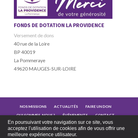
FONDS DE DOTATION LA PROVIDENCE
Versement de dons
40 rue de la Loire
BP 40019
La Pommeraye
49620 MAUGES-SUR-LOIRE
NOS MISSIONS
ACTUALITÉS
FAIRE UN DON
QUI SOMMES-NOUS ?
ÉVÉNEMENTS
CONTACT
En poursuivant votre navigation sur ce site, vous
MENTIONS LÉGALES
acceptez l'utilisation de cookies afin de vous offrir une
meilleure expérience utilisateur.